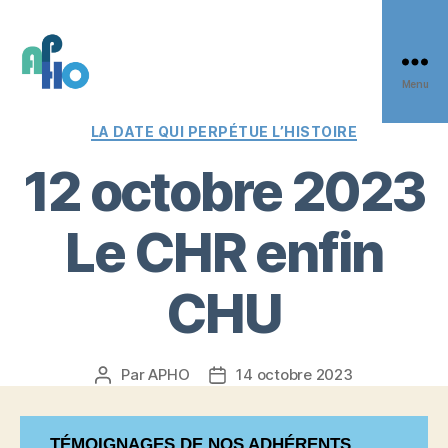
Panneau de gestion des cookies
Menu
APHO
Catégories
LA DATE QUI PERPÉTUE L’HISTOIRE
12 octobre 2023
Le CHR enfin
CHU
Par APHO
14 octobre 2023
Auteur
Date
de
de
l’article
l’article
TÉMOIGNAGES DE NOS ADHÉRENTS.