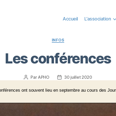
Accueil
L’association
Catégories
INFOS
Les conférences
Par APHO
30 juillet 2020
Auteur
Date
de
de
l’article
l’article
onférences ont souvent lieu en septembre au cours des Jou