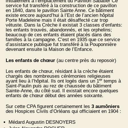
initialement à l’emplacement du Pavillon Sabatier Ce
service fut transféré à la construction de ce pavillon
en 1840, dans le pavillon Sainte Anne. Ce bâtiment
existe encore aujourd’hui à l’Est de l’ancien hôpital
Porte Madeleine mais il était désaffecté car trop
vétuste. Dans la Crèche il existait 3 classes d’enfants:
les enfants trouvés, abandonnés, et les orphelins;
beaucoup de ces enfants étaient placés dans des
familles à la campagne. C’est en 1935 que ce service
d’assistance publique fut transféré à la Pouponnière
devenant ensuite la Maison de l’Enfance.
Les enfants de chœur
(au centre près du reposoir)
Les enfants de chœur, résidant à la crèche étaient
chargés des nombreuses cérémonies religieuses
er
ayant lieu à l’hôpital. Ils ont logés dans un 1
temps à
Saint-Paulin puis au rez de chaussée du bâtiment
Sainte-Anne, du côté sud. Il existait encore quelques
enfants de chœur début des années soixante.
Sur cette CPA figurent certainement les
3 aumôniers
des Hospices Civils d’Orléans qui officiaient en 1904 :
Médard Augustin DESNOYERS