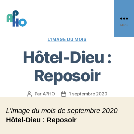
Panneau de gestion des cookies
Menu
APHO
Catégories
L'IMAGE DU MOIS
Hôtel-Dieu :
Reposoir
Par APHO
1 septembre 2020
Auteur
Date
de
de
l’article
l’article
L’image du mois de septembre 2020
Hôtel-Dieu : Reposoir