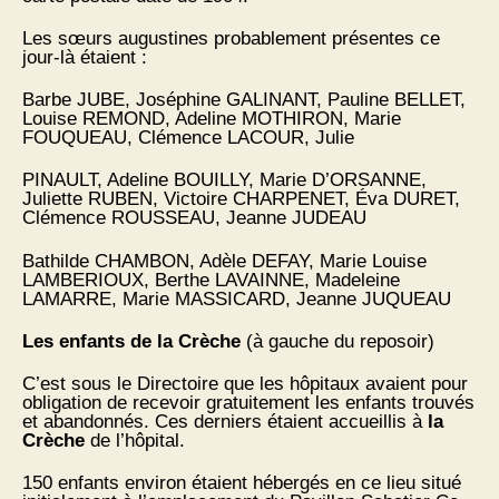
Les sœurs augustines probablement présentes ce
jour-là étaient :
Barbe JUBE, Joséphine GALINANT, Pauline BELLET,
Louise REMOND, Adeline MOTHIRON, Marie
FOUQUEAU, Clémence LACOUR, Julie
PINAULT, Adeline BOUILLY, Marie D’ORSANNE,
Juliette RUBEN, Victoire CHARPENET, Éva DURET,
Clémence ROUSSEAU, Jeanne JUDEAU
Bathilde CHAMBON, Adèle DEFAY, Marie Louise
LAMBERIOUX, Berthe LAVAINNE, Madeleine
LAMARRE, Marie MASSICARD, Jeanne JUQUEAU
Les enfants de la Crèche
(à gauche du reposoir)
C’est sous le Directoire que les hôpitaux avaient pour
obligation de recevoir gratuitement les enfants trouvés
et abandonnés. Ces derniers étaient accueillis à
la
Crèche
de l’hôpital.
150 enfants environ étaient hébergés en ce lieu situé