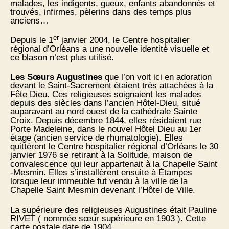
malades, les indigents, gueux, enfants abandonnés et
trouvés, infirmes, pèlerins dans des temps plus
anciens…
er
Depuis le 1
janvier 2004, le Centre hospitalier
régional d’Orléans a une nouvelle identité visuelle et
ce blason n’est plus utilisé.
Les Sœurs Augustines
que l’on voit ici en adoration
devant le Saint-Sacrement étaient très attachées à la
Fête Dieu. Ces religieuses soignaient les malades
depuis des siècles dans l’ancien Hôtel-Dieu, situé
auparavant au nord ouest de la cathédrale Sainte
Croix. Depuis décembre 1844, elles résidaient rue
Porte Madeleine, dans le nouvel Hôtel Dieu au 1er
étage (ancien service de rhumatologie). Elles
quittèrent le Centre hospitalier régional d’Orléans le 30
janvier 1976 se retirant à la Solitude, maison de
convalescence qui leur appartenait à la Chapelle Saint
-Mesmin. Elles s’installèrent ensuite à Étampes
lorsque leur immeuble fut vendu à la ville de la
Chapelle Saint Mesmin devenant l’Hôtel de Ville.
La supérieure des religieuses Augustines était Pauline
RIVET ( nommée sœur supérieure en 1903 ). Cette
carte postale date de 1904.