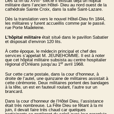
Dès la fin du XVIII
siècle il existait déjà un hôpital
militaire dans l’ancien Hôtel- Dieu au nord ouest de la
cathédrale Sainte Croix, dans la salle Saint-Lazare.
Dès la translation vers le nouvel Hôtel-Dieu fin 1844,
les militaires y furent accueillis comme par le passé.
rue Porte Madeleine.
L’hôpital militaire
était situé dans le pavillon Sabatier
et disposait d’environ 120 lits.
À cette époque, le médecin principal et chef des
services s’appelait M. JEUNEHOMME. Il est à noter
que cet hôpital militaire subsista au centre hospitalier
er
régional d’Orléans jusqu’au 1
avril 1968.
Sur cette carte postale, dans la cour d’honneur, à
droite de l’autel, une quinzaine de militaires assistait à
cette cérémonie. Deux militaires portent des bandages
à la tête, un est en fauteuil roulant, l’autre sur un
brancard.
Dans la cour d’honneur de l’Hôtel Dieu, l’assistance
était très nombreuse. La Fête Dieu se fêtant à la mi
juin, il devait faire très chaud car quelques