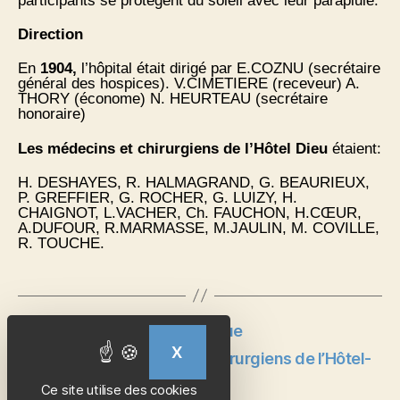
participants se protègent du soleil avec leur parapluie.
Direction
En
1904,
l’hôpital était dirigé par E.COZNU (secrétaire
général des hospices). V.CIMETIERE (receveur) A.
THORY (économe) N. HEURTEAU (secrétaire
honoraire)
Les médecins et chirurgiens de l’Hôtel Dieu
étaient:
H. DESHAYES, R. HALMAGRAND, G. BEAURIEUX,
P. GREFFIER, G. ROCHER, G. LUIZY, H.
CHAIGNOT, L.VACHER, Ch. FAUCHON, H.CŒUR,
A.DUFOUR, R.MARMASSE, M.JAULIN, M. COVILLE,
R. TOUCHE.
←
La bicyclette ergométrique
X
MASQUER LE BANDEAU D
→
Photo de médecins et chirurgiens de l’Hôtel-
Dieu
Ce site utilise des cookies